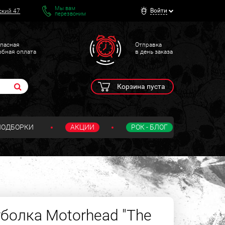
Мы вам
Войти
ский 47
перезвоним
пасная
Отправка
обная оплата
в день заказа
Корзина пуста
ПОДБОРКИ
АКЦИИ
РОК - БЛОГ
болка Motorhead "The