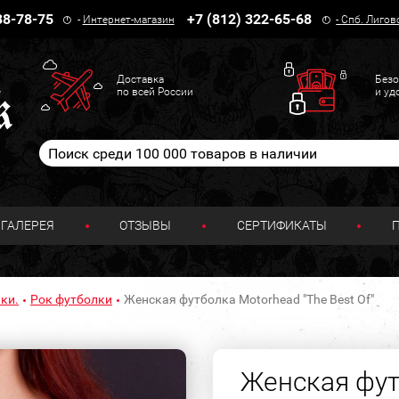
38-78-75
+7 (812) 322-65-68
-
Интернет-магазин
-
Спб. Лигов
Доставка
Безо
по всей России
и уд
ГАЛЕРЕЯ
ОТЗЫВЫ
СЕРТИФИКАТЫ
ки.
Рок футболки
Женская футболка Motorhead "The Best Of"
Женская фут