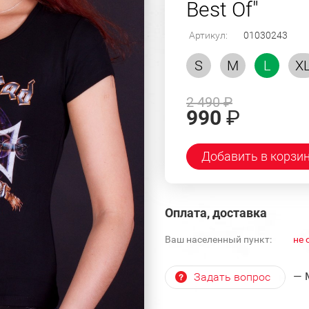
Best Of"
Артикул:
01030243
S
M
L
X
2 490
₽
990
₽
Добавить в корзи
Оплата, доставка
Ваш населенный пункт:
не 
— 
Задать вопрос