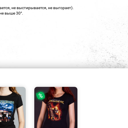
ается, не выстирывается, не выгорает).
не выше 30°.