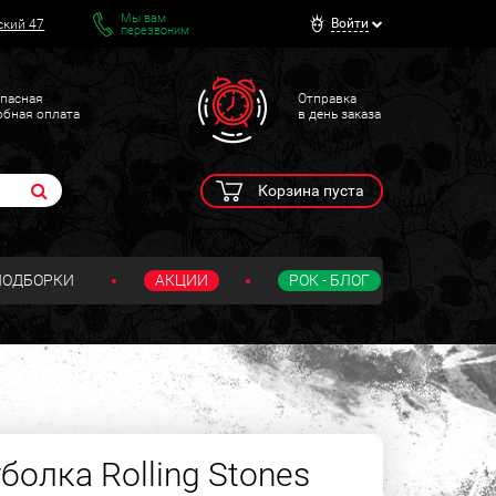
Мы вам
Войти
ский 47
перезвоним
пасная
Отправка
обная оплата
в день заказа
Корзина пуста
ПОДБОРКИ
АКЦИИ
РОК - БЛОГ
олка Rolling Stones