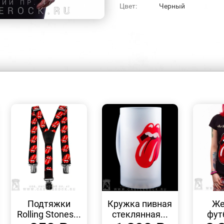
Цвет:
Черный
БЫСТРЫЙ
БЫСТРЫЙ
ПРОСМОТР
ПРОСМОТР
Подтяжки
Кружка пивная
Же
Rolling Stones...
стеклянная...
фут