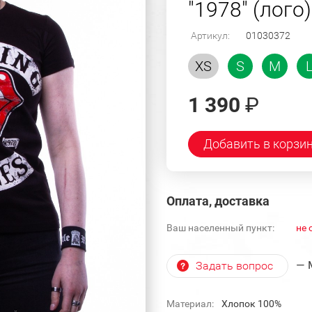
"1978" (лого)
Артикул:
01030372
XS
S
M
1 390
₽
Добавить в корзи
Оплата, доставка
Ваш населенный пункт:
не 
— 
Задать вопрос
Материал:
Хлопок 100%