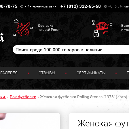
38-78-75
+7 (812) 322-65-68
-
Интернет-магазин
-
Спб. Лигов
Доставка
Безо
по всей России
и уд
ГАЛЕРЕЯ
ОТЗЫВЫ
СЕРТИФИКАТЫ
ки.
Рок футболки
Женская футболка Rolling Stones "1978" (лого)
Женская футб