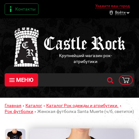
Укажите ваш город
Контакты
Войти
Крупнейший магазин рок-
атрибутики
МЕНЮ
Главная
Каталог
Каталог Рок одежды и атрибутики.
Рок футболки
Женская футболка Santa Muerte (ч/б, светится)