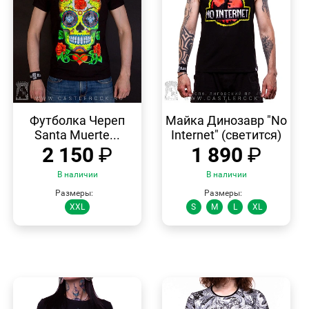
БЫСТРЫЙ
БЫСТРЫЙ
ПРОСМОТР
ПРОСМОТР
Футболка Череп
Майка Динозавр "No
Santa Muerte...
Internet" (светится)
2 150
₽
1 890
₽
В наличии
В наличии
Размеры:
Размеры:
XXL
S
M
L
XL