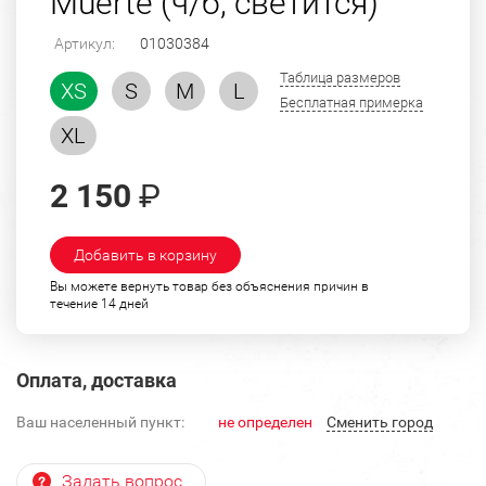
Muerte (ч/б, светится)
Артикул:
01030384
Таблица размеров
XS
S
M
L
Бесплатная примерка
XL
2 150
₽
Добавить в корзину
Вы можете вернуть товар без объяснения причин в
течение 14 дней
Оплата, доставка
Ваш населенный пункт:
не определен
Cменить город
Задать вопрос