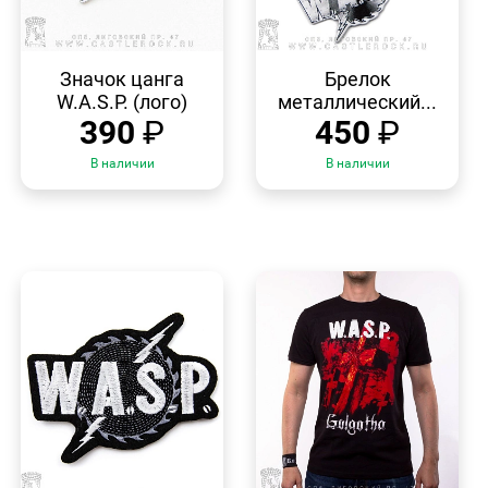
БЫСТРЫЙ
БЫСТРЫЙ
ПРОСМОТР
ПРОСМОТР
Значок цанга
Брелок
W.A.S.P. (лого)
металлический...
390
₽
450
₽
В наличии
В наличии