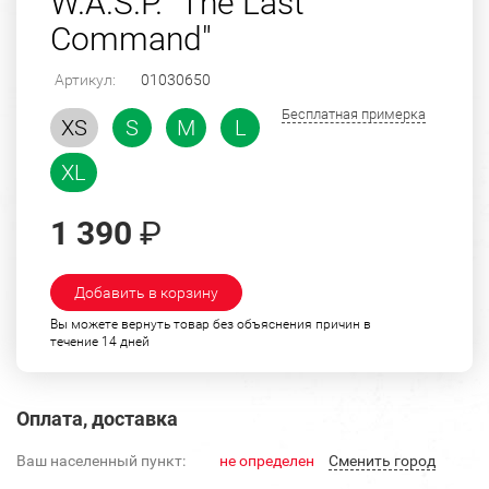
W.A.S.P. "The Last
Command"
Артикул:
01030650
Бесплатная примерка
XS
S
M
L
XL
1 390
₽
Добавить в корзину
Вы можете вернуть товар без объяснения причин в
течение 14 дней
Оплата, доставка
Ваш населенный пункт:
не определен
Cменить город