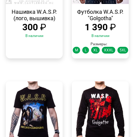
БЫСТРЫЙ
БЫСТРЫЙ
ПРОСМОТР
ПРОСМОТР
Нашивка W.A.S.P.
Футболка W.A.S.P.
(лого, вышивка)
"Golgotha"
300
₽
1 390
₽
В наличии
В наличии
Размеры:
M
L
XL
XXXL
5XL