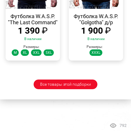
БЫСТРЫЙ
БЫСТРЫЙ
ПРОСМОТР
ПРОСМОТР
Футболка W.A.S.P.
Футболка W.A.S.P.
"The Last Command"
"Golgotha" д/р
1 390
₽
1 900
₽
В наличии
В наличии
Размеры:
Размеры:
M
XL
XXL
5XL
XXXL
Все товары этой подборки
792