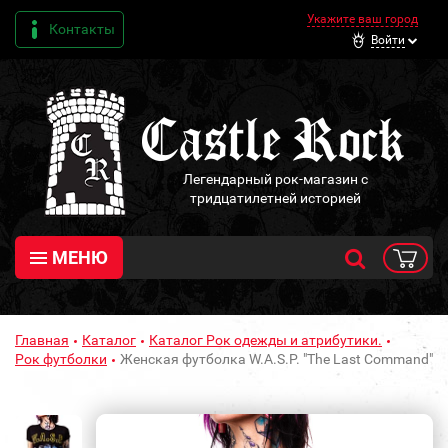
Укажите ваш город
Контакты
Войти
Легендарный рок-магазин с
тридцатилетней историей
МЕНЮ
Главная
Каталог
Каталог Рок одежды и атрибутики.
Рок футболки
Женская футболка W.A.S.P. "The Last Command"