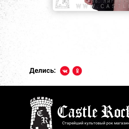
Делись:
Старейший культовый рок магази