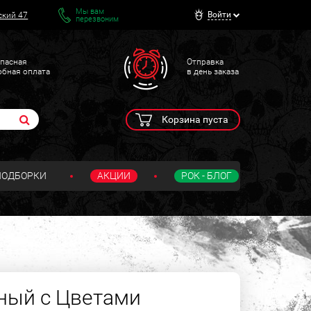
Мы вам
Войти
ский 47
перезвоним
пасная
Отправка
обная оплата
в день заказа
Корзина пуста
ПОДБОРКИ
АКЦИИ
РОК - БЛОГ
ный с Цветами