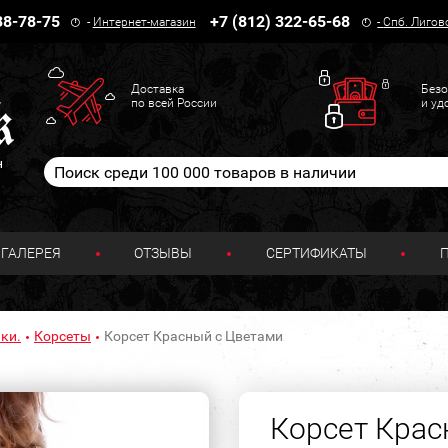
38-78-75
+7 (812) 322-65-68
-
Интернет-магазин
-
Спб. Лигов
Доставка
Безо
по всей России
и уд
н
ГАЛЕРЕЯ
ОТЗЫВЫ
СЕРТИФИКАТЫ
ки.
Корсеты
Корсет Красный с Цветами
Корсет Крас