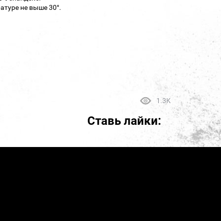
атуре не выше 30°.
1.3K
Ставь лайки: