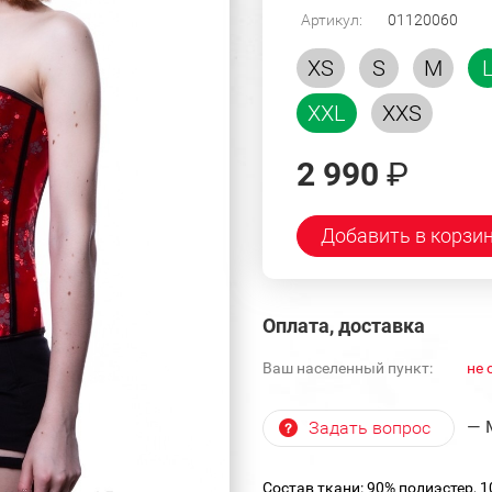
Артикул:
01120060
XS
S
M
XXL
XXS
2 990
₽
Добавить в корзи
Оплата, доставка
Ваш населенный пункт:
не 
— 
Задать вопрос
Состав ткани: 90% полиэстер, 1