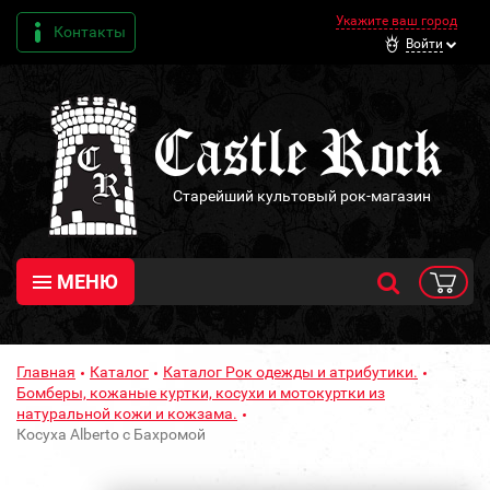
Укажите ваш город
Контакты
Войти
Старейший культовый рок-магазин
МЕНЮ
Главная
Каталог
Каталог Рок одежды и атрибутики.
Бомберы, кожаные куртки, косухи и мотокуртки из
натуральной кожи и кожзама.
Косуха Alberto с Бахромой