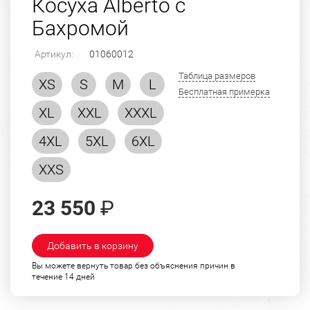
Косуха Alberto с
Бахромой
Артикул:
01060012
Таблица размеров
XS
S
M
L
Бесплатная примерка
XL
XXL
XXXL
4XL
5XL
6XL
XXS
23 550
₽
Добавить в корзину
Вы можете вернуть товар без объяснения причин в
течение 14 дней