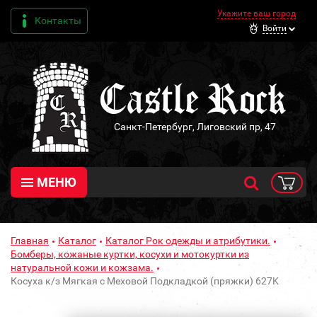
Укажите ваш город
Контакты
Войти
Санкт-Петербург, Лиговский пр, 47
МЕНЮ
Главная
Каталог
Каталог Рок одежды и атрибутики.
Бомберы, кожаные куртки, косухи и мотокуртки из
натуральной кожи и кожзама.
Косуха к/з Мягкая с Меховой Подкладкой (пряжки) 627K