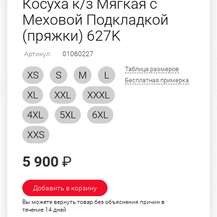
Косуха к/з Мягкая с
Меховой Подкладкой
(пряжки) 627K
Артикул:
01060227
Таблица размеров
XS
S
M
L
Бесплатная примерка
XL
XXL
XXXL
4XL
5XL
6XL
XXS
5 900
₽
Добавить в корзину
Вы можете вернуть товар без объяснения причин в
течение 14 дней