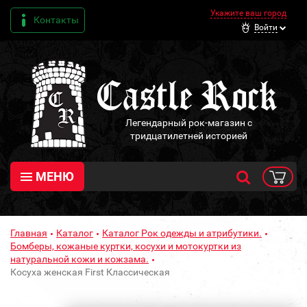
Укажите ваш город
Контакты
Войти
Легендарный рок-магазин с
тридцатилетней историей
МЕНЮ
Главная
Каталог
Каталог Рок одежды и атрибутики.
Бомберы, кожаные куртки, косухи и мотокуртки из
натуральной кожи и кожзама.
Косуха женская First Классическая