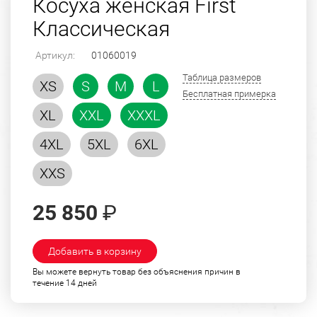
Косуха женская First
Классическая
Артикул:
01060019
Таблица размеров
XS
S
M
L
Бесплатная примерка
XL
XXL
XXXL
4XL
5XL
6XL
XXS
25 850
₽
Добавить в корзину
Вы можете вернуть товар без объяснения причин в
течение 14 дней