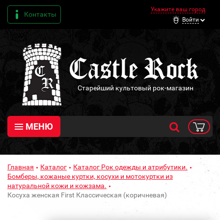
Укажите ваш город
Контакты
Войти
Старейший культовый рок-магазин
МЕНЮ
Главная
Каталог
Каталог Рок одежды и атрибутики.
Бомберы, кожаные куртки, косухи и мотокуртки из
натуральной кожи и кожзама.
Косуха женская First Классическая (коричневая)