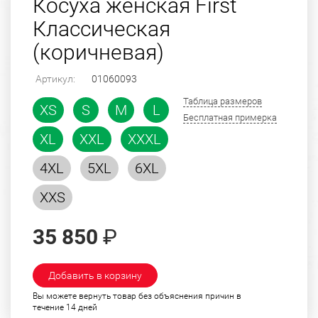
Косуха женская First
Классическая
(коричневая)
Артикул:
01060093
Таблица размеров
XS
S
M
L
Бесплатная примерка
XL
XXL
XXXL
4XL
5XL
6XL
XXS
35 850
₽
Добавить в корзину
Вы можете вернуть товар без объяснения причин в
течение 14 дней