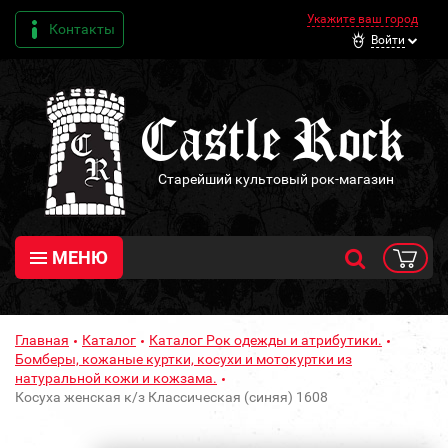
Укажите ваш город
Контакты
Войти
Старейший культовый рок-магазин
МЕНЮ
Главная
Каталог
Каталог Рок одежды и атрибутики.
Бомберы, кожаные куртки, косухи и мотокуртки из
натуральной кожи и кожзама.
Косуха женская к/з Классическая (синяя) 1608