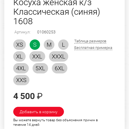
Косуха женская к/з
Классическая (синяя)
1608
Артикул:
01060253
Таблица размеров
XS
S
M
L
Бесплатная примерка
XL
XXL
XXXL
4XL
5XL
6XL
XXS
4 500
₽
Добавить в корзину
Вы можете вернуть товар без объяснения причин в
течение 14 дней