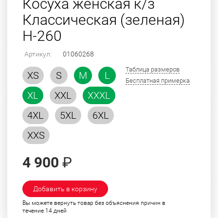
Косуха женская к/з
Классическая (зеленая)
H-260
Артикул:
01060268
Таблица размеров
XS
S
M
L
Бесплатная примерка
XL
XXL
XXXL
4XL
5XL
6XL
XXS
4 900
₽
Добавить в корзину
Вы можете вернуть товар без объяснения причин в
течение 14 дней