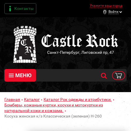
Укажите ваш город
Контакты
Войти
Санкт-Петербург, Лиговский пр, 47
МЕНЮ
Главная
Каталог
Каталог Рок одежды и атрибутики.
Бомберы, кожаные куртки, косухи и мотокуртки из
натуральной кожи и кожзама.
Косуха женская к/з Классическая (зеленая) H-260