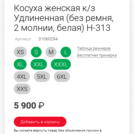
Косуха женская к/з
Удлиненная (без ремня,
2 молнии, белая) H-313
Артикул:
01060294
Таблица размеров
XS
S
M
L
Бесплатная примерка
XL
XXL
XXXL
4XL
5XL
6XL
XXS
5 900
₽
Добавить в корзину
Вы можете вернуть товар без объяснения причин в