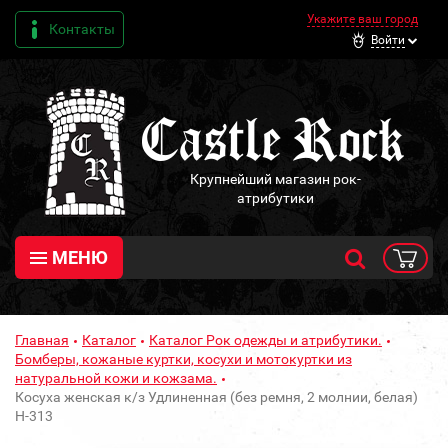
Укажите ваш город
Контакты
Войти
Крупнейший магазин рок-
атрибутики
МЕНЮ
Главная
Каталог
Каталог Рок одежды и атрибутики.
Бомберы, кожаные куртки, косухи и мотокуртки из
натуральной кожи и кожзама.
Косуха женская к/з Удлиненная (без ремня, 2 молнии, белая)
H-313