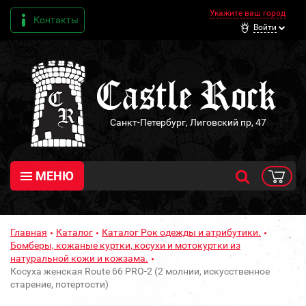
Укажите ваш город
Контакты
Войти
Санкт-Петербург, Лиговский пр, 47
МЕНЮ
Главная
Каталог
Каталог Рок одежды и атрибутики.
Бомберы, кожаные куртки, косухи и мотокуртки из
натуральной кожи и кожзама.
Косуха женская Route 66 PRO-2 (2 молнии, искусственное
старение, потертости)