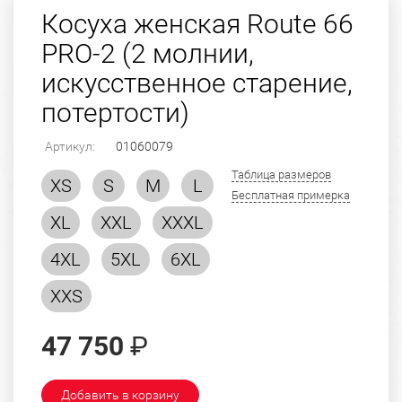
Косуха женская Route 66
PRO-2 (2 молнии,
искусственное старение,
потертости)
Артикул:
01060079
Таблица размеров
XS
S
M
L
Бесплатная примерка
XL
XXL
XXXL
4XL
5XL
6XL
XXS
47 750
₽
Добавить в корзину