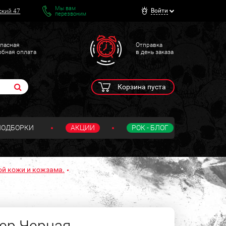
Мы вам
Войти
ский 47
перезвоним
пасная
Отправка
обная оплата
в день заказа
Корзина пуста
ПОДБОРКИ
АКЦИИ
РОК - БЛОГ
ой кожи и кожзама.
ер Черная