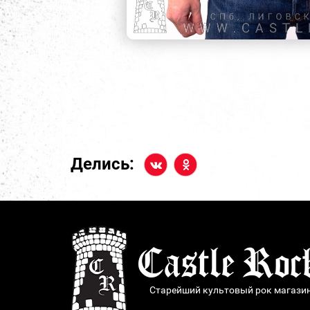
Делись:
Старейший культовый рок магази