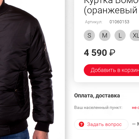
(оранжевый 
Артикул:
01060153
S
M
L
X
4 590
₽
Добавить в корзи
Оплата, доставка
Ваш населенный пункт:
не 
— 
Задать вопрос