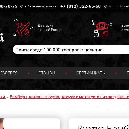
38-78-75
+7 (812) 322-65-68
-
Интернет-магазин
-
Спб. Лигов
Доставка
Безо
по всей России
и уд
ГАЛЕРЕЯ
ОТЗЫВЫ
СЕРТИФИКАТЫ
ки.
Бомберы, кожаные куртки, косухи и мотокуртки из натуральн
Куртка Бомб