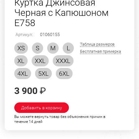
Куртка Джинсовая
Черная с Капюшоном
Е758
Артикул:
01060155
Таблица размеров
XS
S
M
L
Бесплатная примерка
XL
XXL
XXXL
4XL
5XL
6XL
3 900
₽
Добавить в корзину
Вы можете вернуть товар без объяснения причин в
течение 14 дней