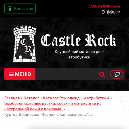
Укажите ваш город
Контакты
Войти
Крупнейший магазин рок-
атрибутики
МЕНЮ
Главная
Каталог
Каталог Рок одежды и атрибутики.
Бомберы, кожаные куртки, косухи и мотокуртки из
натуральной кожи и кожзама.
Куртка Джинсовая Черная с Капюшоном Е758