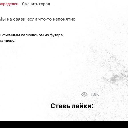
определен
Cменить город
Мы на связи, если что-то непонятно
 и съемным капюшоном из футера.
пандекс.
1.8K
Ставь лайки: