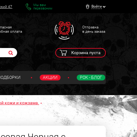
Мы вам
Войти
ский 47
перезвоним
пасная
Отправка
обная оплата
в день заказа
Корзина пуста
ПОДБОРКИ
АКЦИИ
РОК - БЛОГ
ой кожи и кожзама.
совая Черная с