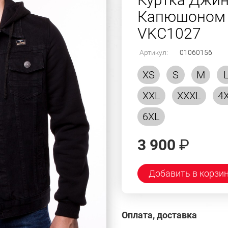
Капюшоном (
VKC1027
Артикул:
01060156
XS
S
M
XXL
XXXL
4
6XL
3 900
₽
Добавить в корзи
Оплата, доставка