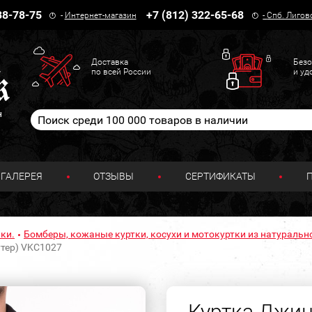
38-78-75
+7 (812) 322-65-68
-
Интернет-магазин
-
Спб. Лигов
Доставка
Безо
по всей России
и уд
н
ГАЛЕРЕЯ
ОТЗЫВЫ
СЕРТИФИКАТЫ
ки.
Бомберы, кожаные куртки, косухи и мотокуртки из натуральн
тер) VKC1027
Куртка Джин