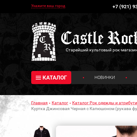
Укажите ваш город
+7 (921) 9
Старейший культовый рок-магази
КАТАЛОГ
НОВИНКИ
Главная
Каталог
Каталог Рок одежды и атрибути
Куртка Джинсовая Черная с Капюшоном (рукава фу