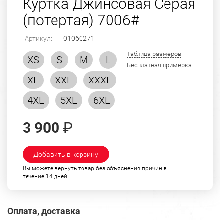
Куртка Джинсовая Серая
(потертая) 7006#
Артикул:
01060271
Таблица размеров
XS
S
M
L
Бесплатная примерка
XL
XXL
XXXL
4XL
5XL
6XL
3 900
₽
Добавить в корзину
Вы можете вернуть товар без объяснения причин в
течение 14 дней
Оплата, доставка