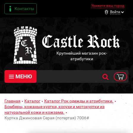
Укажите ваш город
Контакты
Войти
Крупнейший магазин рок-
атрибутики
МЕНЮ
Главная
Каталог
Каталог Рок одежды и атрибутики.
Бомберы, кожаные куртки, косухи и мотокуртки из
натуральной кожи и кожзама.
Куртка Джинсовая Серая (потертая) 7006#