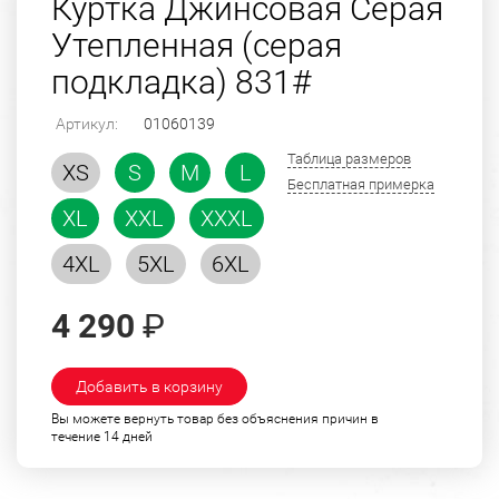
Куртка Джинсовая Серая
Утепленная (серая
подкладка) 831#
Артикул:
01060139
Таблица размеров
XS
S
M
L
Бесплатная примерка
XL
XXL
XXXL
4XL
5XL
6XL
4 290
₽
Добавить в корзину
Вы можете вернуть товар без объяснения причин в
течение 14 дней