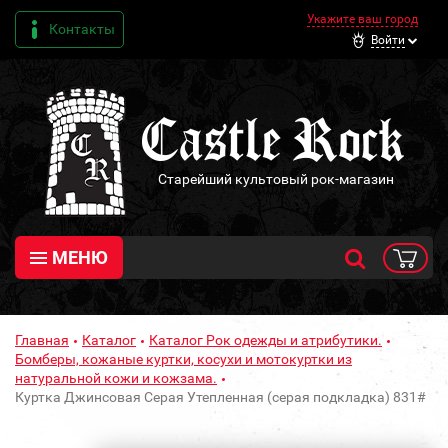
Укажите ваш город
Контакты
Войти
Старейший культовый рок-магазин
МЕНЮ
Главная
Каталог
Каталог Рок одежды и атрибутики.
Бомберы, кожаные куртки, косухи и мотокуртки из
натуральной кожи и кожзама.
Куртка Джинсовая Серая Утепленная (серая подкладка) 831#