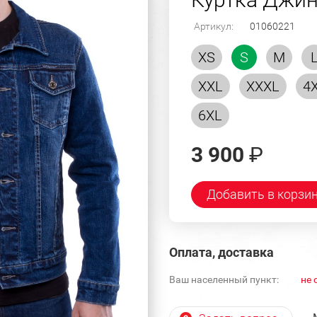
Артикул:
01060221
XS
S
M
XXL
XXXL
4
6XL
3 900
₽
Добавить в корзи
Оплата, доставка
Ваш населенный пункт:
не 