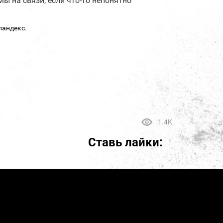
Мы на связи, если что-то непонятно
пандекс.
1.4K
Ставь лайки: