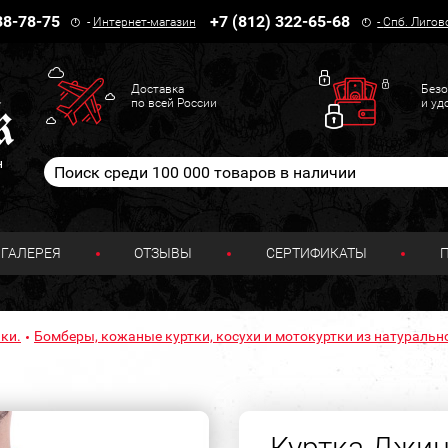
38-78-75
+7 (812) 322-65-68
-
Интернет-магазин
-
Спб. Лигов
Доставка
Безо
по всей России
и уд
н
ГАЛЕРЕЯ
ОТЗЫВЫ
СЕРТИФИКАТЫ
ки.
Бомберы, кожаные куртки, косухи и мотокуртки из натуральн
Куртка Джин