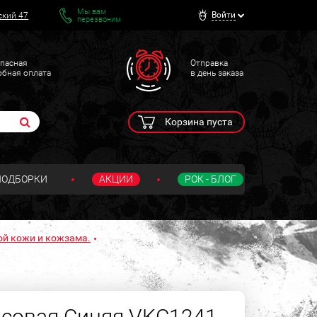
Мы вам
Войти
ский 47
перезвоним
пасная
Отправка
обная оплата
в день заказа
Корзина пуста
ПОДБОРКИ
АКЦИИ
РОК - БЛОГ
ой кожи и кожзама.
совая Синяя VKC1241