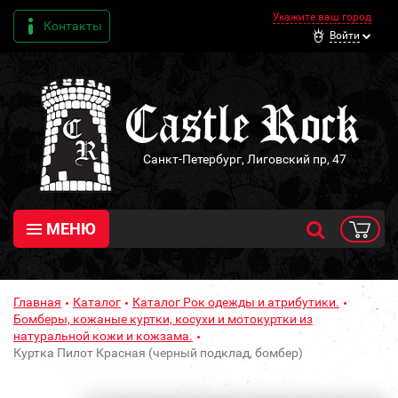
Укажите ваш город
Контакты
Войти
Санкт-Петербург, Лиговский пр, 47
МЕНЮ
Главная
Каталог
Каталог Рок одежды и атрибутики.
Бомберы, кожаные куртки, косухи и мотокуртки из
натуральной кожи и кожзама.
Куртка Пилот Красная (черный подклад, бомбер)