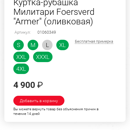
Куртка-рубашка
Милитари Foersverd
"Armer" (оливковая)
Артикул:
01060349
Бесплатная примерка
S
M
L
XL
XXL
XXXL
4XL
4 900
₽
Добавить в корзину
Вы можете вернуть товар без объяснения причин в
течение 14 дней