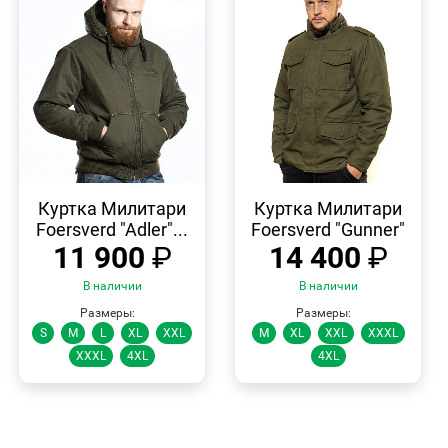
БЫСТРЫЙ
БЫСТРЫЙ
ПРОСМОТР
ПРОСМОТР
Куртка Милитари
Куртка Милитари
Foersverd "Adler"...
Foersverd "Gunner"
11 900
₽
14 400
₽
В наличии
В наличии
Размеры:
Размеры:
S
M
L
XL
XXL
M
XL
XXL
XXXL
XXXL
4XL
4XL