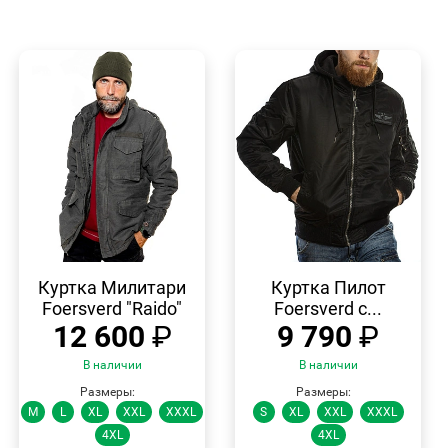
БЫСТРЫЙ
БЫСТРЫЙ
ПРОСМОТР
ПРОСМОТР
Куртка Милитари
Куртка Пилот
Foersverd "Raido"
Foersverd с...
12 600
₽
9 790
₽
В наличии
В наличии
Размеры:
Размеры:
M
L
XL
XXL
XXXL
S
XL
XXL
XXXL
4XL
4XL