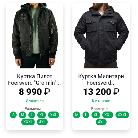
БЫСТРЫЙ
БЫСТРЫЙ
ПРОСМОТР
ПРОСМОТР
Куртка Пилот
Куртка Милитари
Foersverd "Gremlin"...
Foersverd...
8 990
₽
13 200
₽
В наличии
В наличии
Размеры:
Размеры:
S
M
L
XL
XXL
M
L
XL
XXL
XXXL
XXXL
4XL
4XL