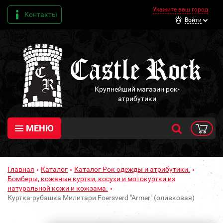
Укажите ваш город
Контакты
Войти
Крупнейший магазин рок-
атрибутики
МЕНЮ
Главная
Каталог
Каталог Рок одежды и атрибутики.
Бомберы, кожаные куртки, косухи и мотокуртки из
натуральной кожи и кожзама.
Куртка-рубашка Милитари Foersverd "Armer" (оливковая)