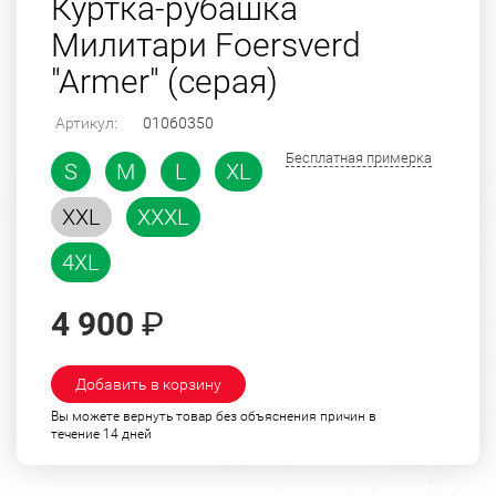
Куртка-рубашка
Милитари Foersverd
"Armer" (серая)
Артикул:
01060350
Бесплатная примерка
S
M
L
XL
XXL
XXXL
4XL
4 900
₽
Добавить в корзину
Вы можете вернуть товар без объяснения причин в
течение 14 дней