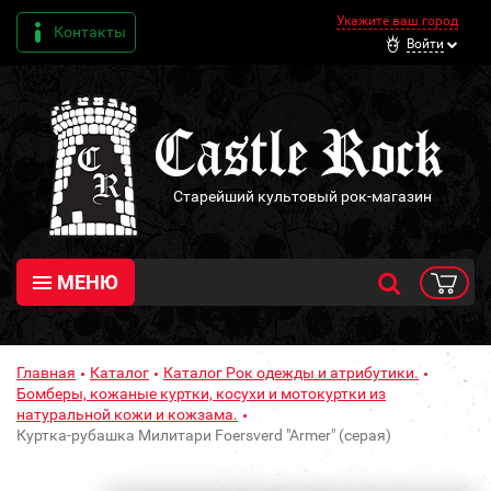
Укажите ваш город
Контакты
Войти
Старейший культовый рок-магазин
МЕНЮ
Главная
Каталог
Каталог Рок одежды и атрибутики.
Бомберы, кожаные куртки, косухи и мотокуртки из
натуральной кожи и кожзама.
Куртка-рубашка Милитари Foersverd "Armer" (серая)