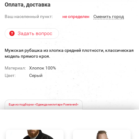
Оплата, доставка
Ваш населенный пункт:
не определен
Cменить город
Задать вопрос
Мужская рубашка из хлопка средней плотности, классическая
модель прямого кроя.
Материал:
Хлопок 100%
Цвет:
Серый
Еще из подборки «Одежда милитари Foersverd»