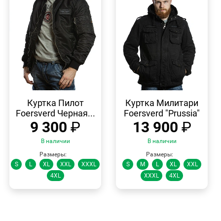
БЫСТРЫЙ
БЫСТРЫЙ
ПРОСМОТР
ПРОСМОТР
Куртка Пилот
Куртка Милитари
Foersverd Черная...
Foersverd "Prussia"
9 300
₽
13 900
₽
В наличии
В наличии
Размеры:
Размеры:
S
L
XL
XXL
XXXL
S
M
L
XL
XXL
4XL
XXXL
4XL