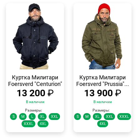
БЫСТРЫЙ
БЫСТРЫЙ
ПРОСМОТР
ПРОСМОТР
Куртка Милитари
Куртка Милитари
Foersverd "Centurion"
Foersverd "Prussia"...
13 200
₽
13 900
₽
В наличии
В наличии
Размеры:
Размеры:
S
M
L
XL
XXL
S
M
XL
XXL
XXXL
XXXL
4XL
4XL