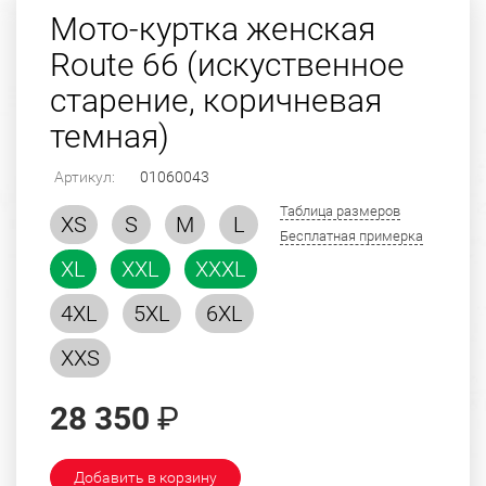
Мото-куртка женская
Route 66 (искуственное
старение, коричневая
темная)
Артикул:
01060043
Таблица размеров
XS
S
M
L
Бесплатная примерка
XL
XXL
XXXL
4XL
5XL
6XL
XXS
28 350
₽
Добавить в корзину