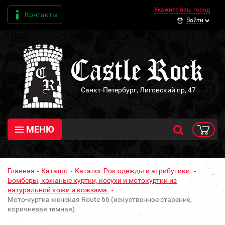
Укажите ваш город
Контакты
Войти
Санкт-Петербург, Лиговский пр, 47
МЕНЮ
Главная
Каталог
Каталог Рок одежды и атрибутики.
Бомберы, кожаные куртки, косухи и мотокуртки из
натуральной кожи и кожзама.
Мото-куртка женская Route 66 (искуственное старение,
коричневая темная)