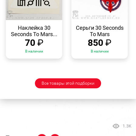
БЫСТРЫЙ
БЫСТРЫЙ
ПРОСМОТР
ПРОСМОТР
Наклейка 30
Серьги 30 Seconds
Seconds To Mars...
To Mars
70
₽
850
₽
В наличии
В наличии
Все товары этой подборки
1.3K