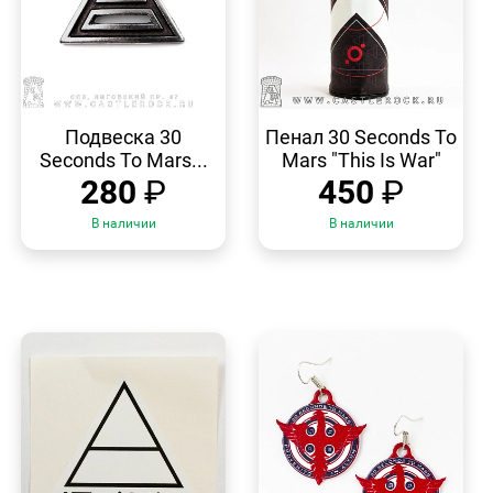
БЫСТРЫЙ
БЫСТРЫЙ
ПРОСМОТР
ПРОСМОТР
Подвеска 30
Пенал 30 Seconds To
Seconds To Mars...
Mars "This Is War"
280
₽
450
₽
В наличии
В наличии