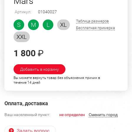
Mars
Артикул:
01040027
Таблица размеров
S
M
L
XL
Бесплатная примерка
XXL
1 800
₽
Добавить в корзину
Вы можете вернуть товар без объяснения причин в
течение 14 дней
Оплата, доставка
Ваш населенный пункт:
не определен
Cменить город
Задать вопрос