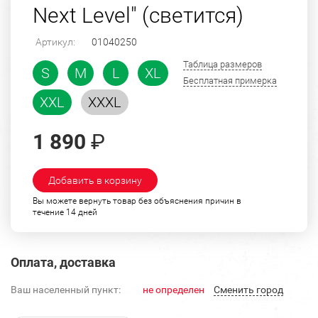
Next Level" (светится)
Артикул:
01040250
Таблица размеров
S
M
L
XL
Бесплатная примерка
XXL
XXXL
1 890
₽
Добавить в корзину
Вы можете вернуть товар без объяснения причин в
течение 14 дней
Оплата, доставка
Ваш населенный пункт:
не определен
Cменить город