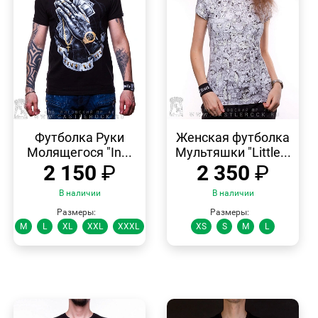
БЫСТРЫЙ
БЫСТРЫЙ
ПРОСМОТР
ПРОСМОТР
Футболка Руки
Женская футболка
Молящегося "In...
Мультяшки "Little...
2 150
₽
2 350
₽
В наличии
В наличии
Размеры:
Размеры:
M
L
XL
XXL
XXXL
XS
S
M
L