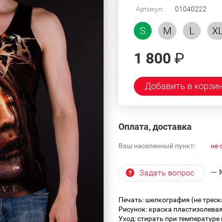
Артикул:
01040222
S
M
L
X
1 800
₽
Добавить в корзи
Оплата, доставка
Ваш населенный пункт:
не 
— 
Задать вопрос
Печать: шелкография (не треск
Рисунок: краска пластизолевая
Уход: стирать при температуре 