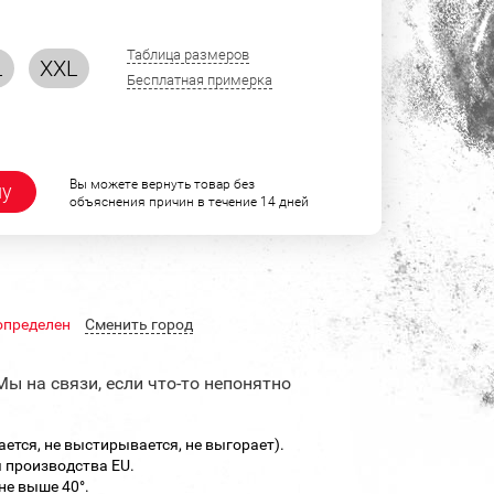
Таблица размеров
L
XXL
Бесплатная примерка
Вы можете вернуть товар без
ну
объяснения причин в течение 14 дней
определен
Cменить город
Мы на связи, если что-то непонятно
ается, не выстирывается, не выгорает).
 производства EU.
не выше 40°.