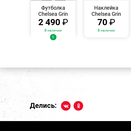
БЫСТРЫЙ
БЫСТРЫЙ
ПРОСМОТР
ПРОСМОТР
Футболка
Наклейка
Chelsea Grin
Chelsea Grin
2 490
₽
70
₽
В наличии
В наличии
Размеры:
S
Делись: