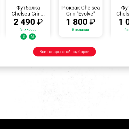
БЫСТРЫЙ
БЫСТРЫЙ
ПРОСМОТР
ПРОСМОТР
Футболка
Рюкзак Chelsea
Фу
Chelsea Grin...
Grin "Evolve"
Chels
2 490
₽
1 800
₽
1 
В наличии
В наличии
В 
Размеры:
Ра
S
M
Все товары этой подборки