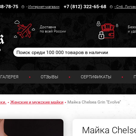
38-78-75
+7 (812) 322-65-68
-
Интернет-магазин
-
Спб. Лигов
Доставка
Безо
по всей России
и уд
н
ГАЛЕРЕЯ
ОТЗЫВЫ
СЕРТИФИКАТЫ
ки.
Женские и мужские майки
Майка Chelsea Grin "Evolve"
Майка Chelse