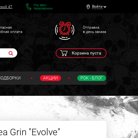
Мы вам
Войти
ский 47
перезвоним
пасная
Отправка
обная оплата
в день заказа
Корзина пуста
ПОДБОРКИ
АКЦИИ
РОК - БЛОГ
a Grin "Evolve"