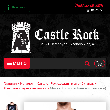
Укажите ваш город
Контакты
Войти
Санкт-Петербург, Лиговский пр, 47
МЕНЮ
Главная
Каталог
Каталог Рок одежды и атрибутики.
Женские и мужские майки
Майка Космос и Байкер (светится)