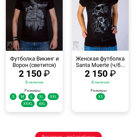
БЫСТРЫЙ
БЫСТРЫЙ
ПРОСМОТР
ПРОСМОТР
Футболка Викинг и
Женская футболка
Ворон (светится)
Santa Muerte (ч/б...
2 150
₽
2 150
₽
В наличии
В наличии
Размеры:
Размеры:
S
M
L
XL
XXL
XS
XXXL
4XL
Все товары этой подборки