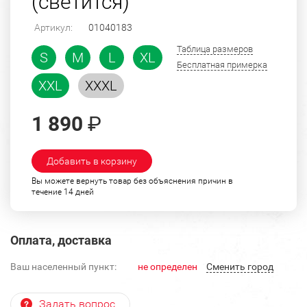
(светится)
Артикул:
01040183
Таблица размеров
S
M
L
XL
Бесплатная примерка
XXL
XXXL
1 890
₽
Добавить в корзину
Вы можете вернуть товар без объяснения причин в
течение 14 дней
Оплата, доставка
Ваш населенный пункт:
не определен
Cменить город
Задать вопрос