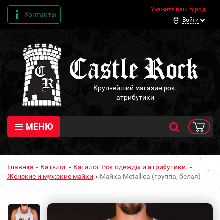
Укажите ваш город
Контакты
Войти
Крупнейший магазин рок-
атрибутики
МЕНЮ
Главная
Каталог
Каталог Рок одежды и атрибутики.
Женские и мужские майки
Майка Metallica (группа, белая)