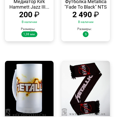
Медиатор Kirk
Футболка Metallica
Hammett Jazz III...
"Fade To Black" NTS
200
₽
2 490
₽
В наличии
В наличии
Размеры:
Размеры:
1,38 мм.
S