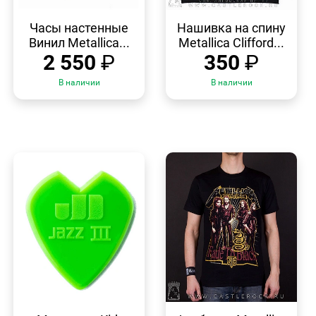
БЫСТРЫЙ
БЫСТРЫЙ
ПРОСМОТР
ПРОСМОТР
Часы настенные
Нашивка на спину
Винил Metallica...
Metallica Clifford...
2 550
₽
350
₽
В наличии
В наличии
БЫСТРЫЙ
БЫСТРЫЙ
ПРОСМОТР
ПРОСМОТР