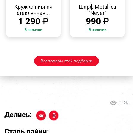
БЫСТРЫЙ
БЫСТРЫЙ
ПРОСМОТР
ПРОСМОТР
Кружка пивная
Шарф Metallica
стеклянная...
"Never"
1 290
₽
990
₽
В наличии
В наличии
Все товары этой подборки
1.2K
Делись:
Ставь лайки: