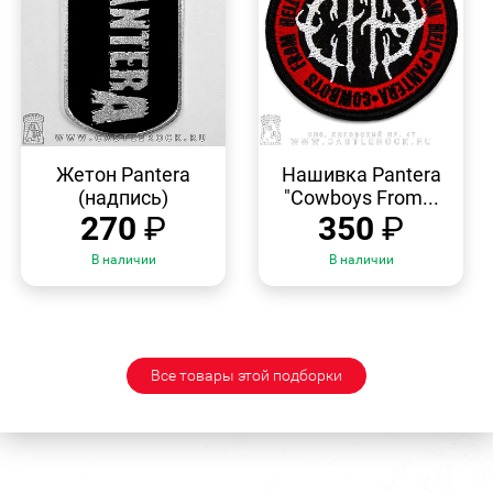
БЫСТРЫЙ
БЫСТРЫЙ
ПРОСМОТР
ПРОСМОТР
Жетон Pantera
Нашивка Pantera
(надпись)
"Cowboys From...
270
₽
350
₽
В наличии
В наличии
Все товары этой подборки