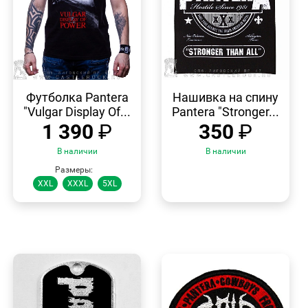
БЫСТРЫЙ
БЫСТРЫЙ
ПРОСМОТР
ПРОСМОТР
Футболка Pantera
Нашивка на спину
"Vulgar Display Of...
Pantera "Stronger...
1 390
₽
350
₽
В наличии
В наличии
Размеры:
XXL
XXXL
5XL