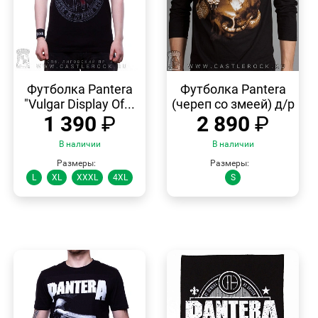
БЫСТРЫЙ
БЫСТРЫЙ
ПРОСМОТР
ПРОСМОТР
Футболка Pantera
Футболка Pantera
"Vulgar Display Of...
(череп со змеей) д/р
1 390
₽
2 890
₽
В наличии
В наличии
Размеры:
Размеры:
L
XL
XXXL
4XL
S