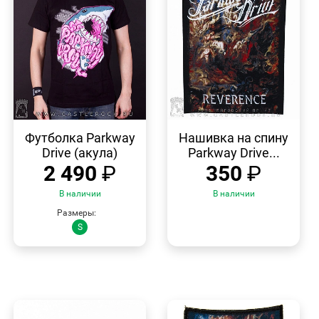
БЫСТРЫЙ
БЫСТРЫЙ
ПРОСМОТР
ПРОСМОТР
Футболка Parkway
Нашивка на спину
Drive (акула)
Parkway Drive...
2 490
₽
350
₽
В наличии
В наличии
Размеры:
S