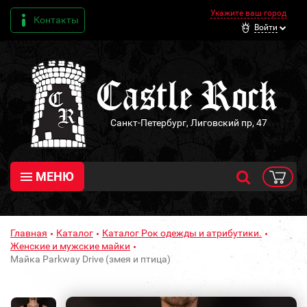
Укажите ваш город
Контакты
Войти
Санкт-Петербург, Лиговский пр, 47
МЕНЮ
Главная
Каталог
Каталог Рок одежды и атрибутики.
Женские и мужские майки
Майка Parkway Drive (змея и птица)