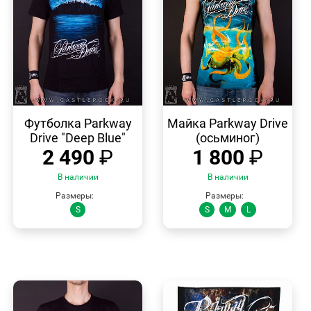
БЫСТРЫЙ
БЫСТРЫЙ
ПРОСМОТР
ПРОСМОТР
Футболка Parkway
Майка Parkway Drive
Drive "Deep Blue"
(осьминог)
2 490
₽
1 800
₽
В наличии
В наличии
Размеры:
Размеры:
S
S
M
L