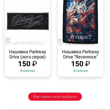
БЫСТРЫЙ
БЫСТРЫЙ
ПРОСМОТР
ПРОСМОТР
Нашивка Parkway
Нашивка Parkway
Drive (лого серое)
Drive "Reverence"
150
₽
150
₽
В наличии
В наличии
Все товары этой подборки