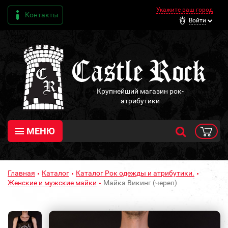
Укажите ваш город
Контакты
Войти
Крупнейший магазин рок-
атрибутики
МЕНЮ
Главная
Каталог
Каталог Рок одежды и атрибутики.
Женские и мужские майки
Майка Викинг (череп)