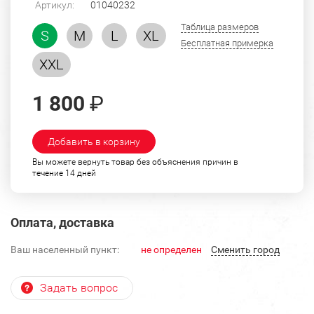
Артикул:
01040232
Таблица размеров
S
M
L
XL
Бесплатная примерка
XXL
1 800
₽
Добавить в корзину
Вы можете вернуть товар без объяснения причин в
течение 14 дней
Оплата, доставка
Ваш населенный пункт:
не определен
Cменить город
Задать вопрос