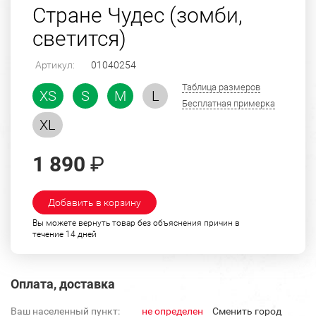
Стране Чудес (зомби,
светится)
Артикул:
01040254
Таблица размеров
XS
S
M
L
Бесплатная примерка
XL
1 890
₽
Добавить в корзину
Вы можете вернуть товар без объяснения причин в
течение 14 дней
Оплата, доставка
Ваш населенный пункт:
не определен
Cменить город