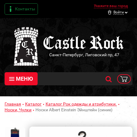
Укажите ваш город
Контакты
Войти
Санкт-Петербург, Лиговский пр, 47
МЕНЮ
Главная
Каталог
Каталог Рок одежды и атрибутики.
Носки, Чулки
Носки Albert Einstein Эйнштейн (синие)