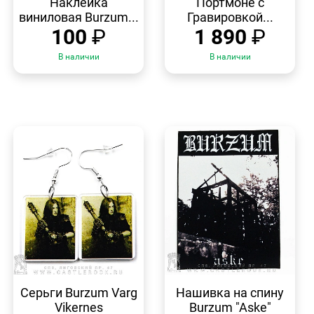
Наклейка
Портмоне с
виниловая Burzum...
Гравировкой...
100
₽
1 890
₽
В наличии
В наличии
БЫСТРЫЙ
БЫСТРЫЙ
ПРОСМОТР
ПРОСМОТР
Серьги Burzum Varg
Нашивка на спину
Vikernes
Burzum "Aske"