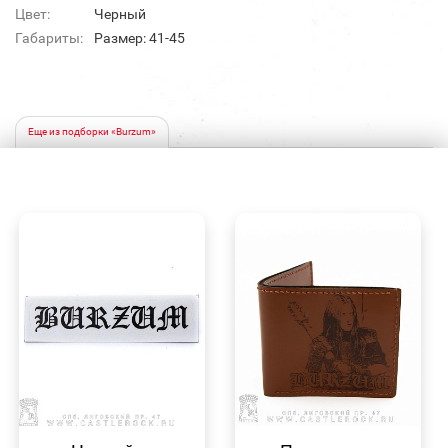
Цвет:
Черный
Габариты:
Размер: 41-45
Еще из подборки «Burzum»
БЫСТРЫЙ
БЫСТРЫЙ
ПРОСМОТР
ПРОСМОТР