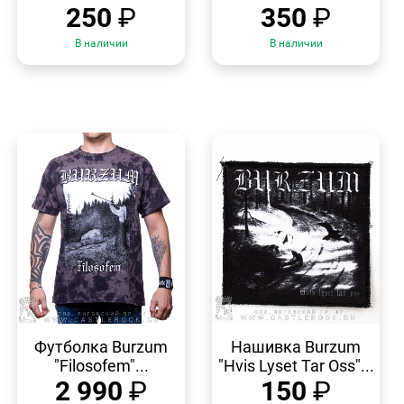
250
₽
350
₽
В наличии
В наличии
БЫСТРЫЙ
БЫСТРЫЙ
ПРОСМОТР
ПРОСМОТР
Футболка Burzum
Нашивка Burzum
"Filosofem"...
"Hvis Lyset Tar Oss"...
2 990
₽
150
₽