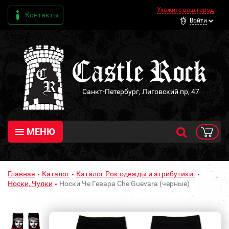
Укажите ваш город
Контакты
Войти
Санкт-Петербург, Лиговский пр, 47
МЕНЮ
Главная
Каталог
Каталог Рок одежды и атрибутики.
Носки, Чулки
Носки Че Гевара Che Guevara (черные)