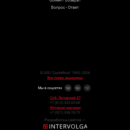
Обмен / Возврат
Вопрос - Ответ
© ООО "CastleRock" 1992- 2026
Все права защищены
Мы в соцсетях
-
Спб. Лиговский 47
:
+7 (812) 322-65-68
-
Интернет-магазин
:
+7 (921) 938-78-75
Разработка сайтов —