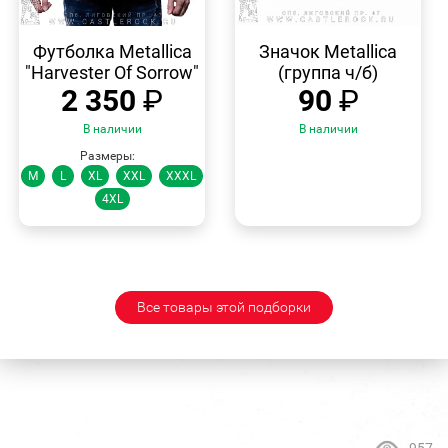
БЫСТРЫЙ
БЫСТРЫЙ
ПРОСМОТР
ПРОСМОТР
Футболка Metallica
Значок Metallica
"Harvester Of Sorrow"
(группа ч/б)
2 350
₽
90
₽
В наличии
В наличии
Размеры:
M
L
XL
XXL
XXXL
4XL
Все товары этой подборки