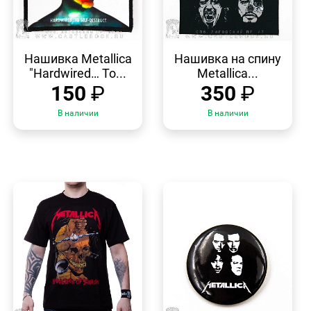
БЫСТРЫЙ
БЫСТРЫЙ
ПРОСМОТР
ПРОСМОТР
Нашивка Metallica
Нашивка на спину
"Hardwired… To...
Metallica...
150
₽
350
₽
В наличии
В наличии