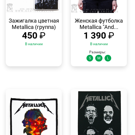
БЫСТРЫЙ
БЫСТРЫЙ
ПРОСМОТР
ПРОСМОТР
Зажигалка цветная
Женская футболка
Metallica (группа)
Metallica "And...
450
₽
1 390
₽
В наличии
В наличии
Размеры:
S
M
L