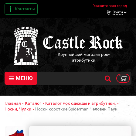
Укажите ваш город
Контакты
Войти
Крупнейший магазин рок-
атрибутики
МЕНЮ
Главная
Каталог
Каталог Рок одежды и атрибутики.
Носки, Чулки
Носки короткие Spiderman Человек Паук