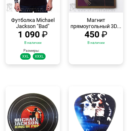
БЫСТРЫЙ
БЫСТРЫЙ
ПРОСМОТР
ПРОСМОТР
Футболка Michael
Магнит
Jackson "Bad"
прямоугольный 3D...
1 090
₽
450
₽
В наличии
В наличии
Размеры:
XXL
XXXL