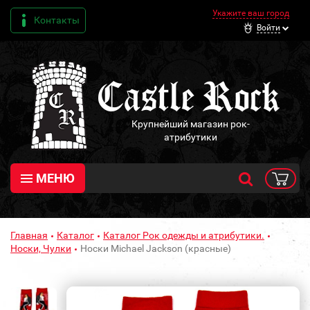
Укажите ваш город
Контакты
Войти
Крупнейший магазин рок-
атрибутики
МЕНЮ
Главная
Каталог
Каталог Рок одежды и атрибутики.
Носки, Чулки
Носки Michael Jackson (красные)