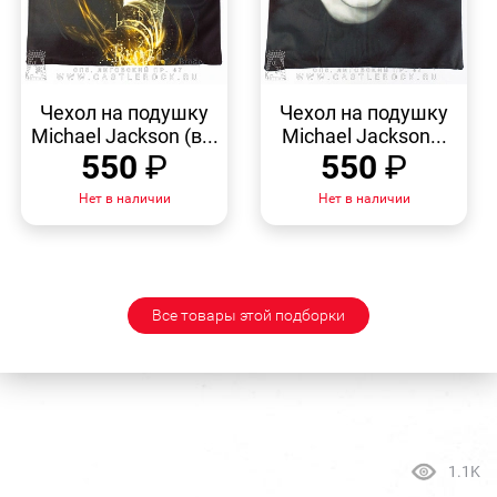
БЫСТРЫЙ
БЫСТРЫЙ
ПРОСМОТР
ПРОСМОТР
Чехол на подушку
Чехол на подушку
Michael Jackson (в...
Michael Jackson...
550
₽
550
₽
Нет в наличии
Нет в наличии
Все товары этой подборки
1.1K