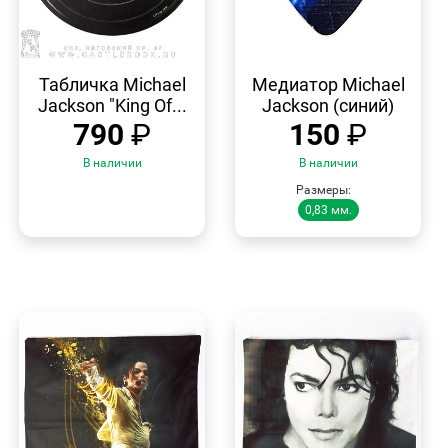
БЫСТРЫЙ
БЫСТРЫЙ
ПРОСМОТР
ПРОСМОТР
Табличка Michael
Медиатор Michael
Jackson "King Of...
Jackson (синий)
790
₽
150
₽
В наличии
В наличии
Размеры:
0,83 мм.