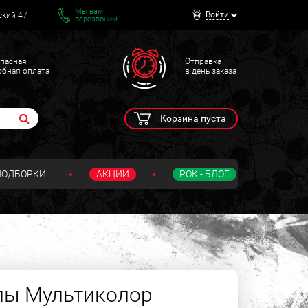
Мы вам
Войти
ский 47
перезвоним
пасная
Отправка
обная оплата
в день заказа
Корзина пуста
ПОДБОРКИ
АКЦИИ
РОК - БЛОГ
лы Мультиколор