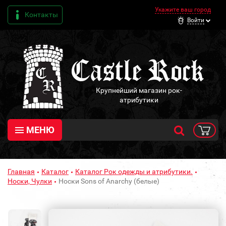
Укажите ваш город
Контакты
Войти
Крупнейший магазин рок-
атрибутики
МЕНЮ
Главная
Каталог
Каталог Рок одежды и атрибутики.
Носки, Чулки
Носки Sons of Anarchy (белые)