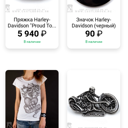
БЫСТРЫЙ
БЫСТРЫЙ
ПРОСМОТР
ПРОСМОТР
Пряжка Harley-
Значок Harley-
Davidson "Proud To...
Davidson (черный)
5 940
₽
90
₽
В наличии
В наличии