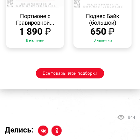
БЫСТРЫЙ
БЫСТРЫЙ
ПРОСМОТР
ПРОСМОТР
Портмоне с
Подвес Байк
Гравировкой...
(большой)
1 890
₽
650
₽
В наличии
В наличии
Все товары этой подборки
844
Делись: