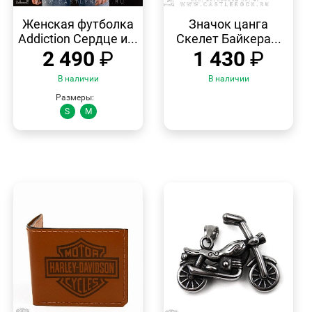
БЫСТРЫЙ
БЫСТРЫЙ
ПРОСМОТР
ПРОСМОТР
Женская футболка
Значок цанга
Addiction Сердце и...
Скелет Байкера...
2 490
₽
1 430
₽
В наличии
В наличии
Размеры:
S
M