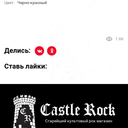
Цвет:
Черно-красный
1.6K
Делись:
Ставь лайки:
Старейший культовый рок магазин