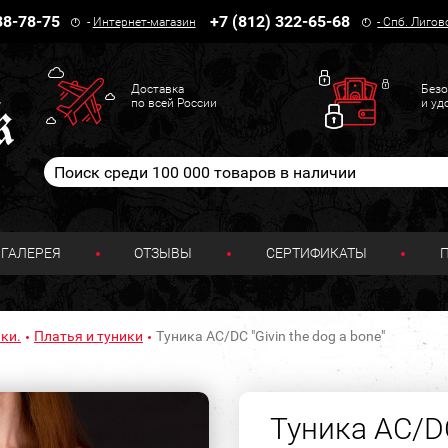
38-78-75
+7 (812) 322-65-68
-
Интернет-магазин
-
Спб. Лигов
Доставка
Безо
по всей России
и уд
ГАЛЕРЕЯ
ОТЗЫВЫ
СЕРТИФИКАТЫ
ки.
Платья и туники
Туника AC/DC "Givin the dog a bone"
Туника AC/DC