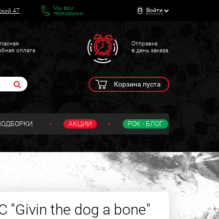
Мы вам
Войти
ский 47
перезвоним
пасная
Отправка
обная оплата
в день заказа
Корзина пуста
ПОДБОРКИ
АКЦИИ
РОК - БЛОГ
 "Givin the dog a bone"