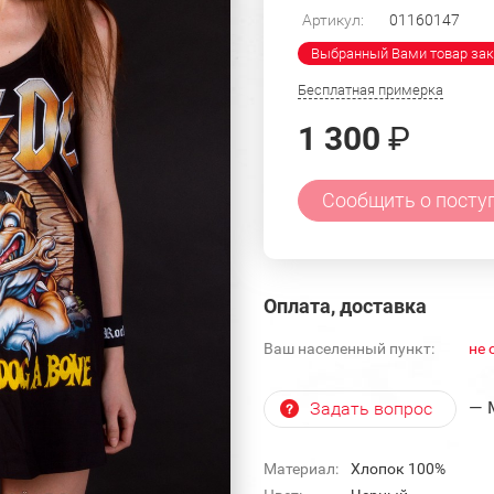
Артикул:
01160147
Выбранный Вами товар зак
Бесплатная примерка
1 300
₽
Сообщить о посту
Оплата, доставка
Ваш населенный пункт:
не 
— 
Задать вопрос
Материал:
Хлопок 100%