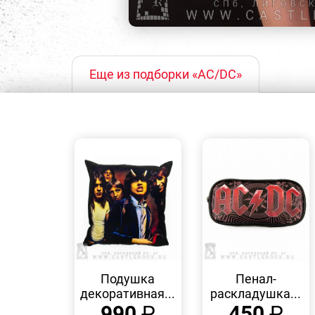
Еще из подборки «AC/DC»
БЫСТРЫЙ
БЫСТРЫЙ
ПРОСМОТР
ПРОСМОТР
Подушка
Пенал-
декоративная...
раскладушка...
990
₽
450
₽