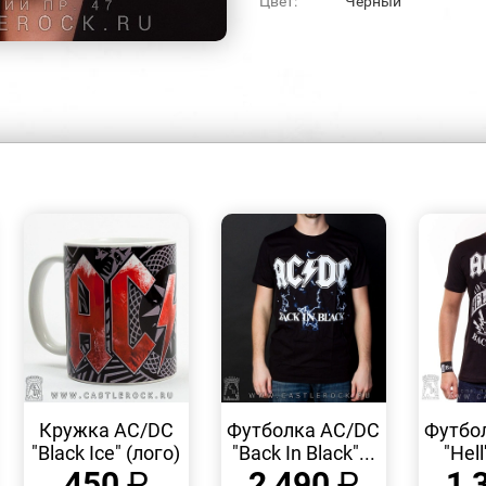
Цвет:
Черный
БЫСТРЫЙ
БЫСТРЫЙ
ПРОСМОТР
ПРОСМОТР
Кружка AC/DC
Футболка AC/DC
Футбо
"Black Ice" (лого)
"Back In Black"...
"Hell
450
₽
2 490
₽
1 