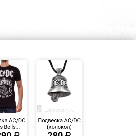
БЫСТРЫЙ
БЫСТРЫЙ
ПРОСМОТР
ПРОСМОТР
лка AC/DC
Подвеска AC/DC
's Bells...
(колокол)
390
₽
280
₽