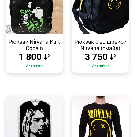
БЫСТРЫЙ
БЫСТРЫЙ
ПРОСМОТР
ПРОСМОТР
Рюкзак Nirvana Kurt
Рюкзак с вышивкой
Cobain
Nirvana (смайл)
1 800
₽
3 750
₽
В наличии
В наличии