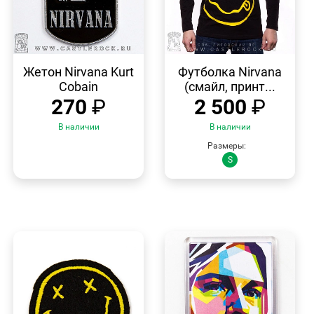
БЫСТРЫЙ
БЫСТРЫЙ
ПРОСМОТР
ПРОСМОТР
Жетон Nirvana Kurt
Футболка Nirvana
Cobain
(смайл, принт...
270
₽
2 500
₽
В наличии
В наличии
Размеры:
S