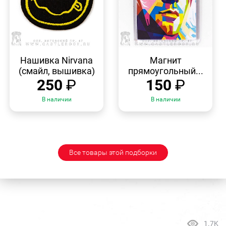
БЫСТРЫЙ
БЫСТРЫЙ
ПРОСМОТР
ПРОСМОТР
Нашивка Nirvana
Магнит
(смайл, вышивка)
прямоугольный...
250
₽
150
₽
В наличии
В наличии
Все товары этой подборки
1.7K