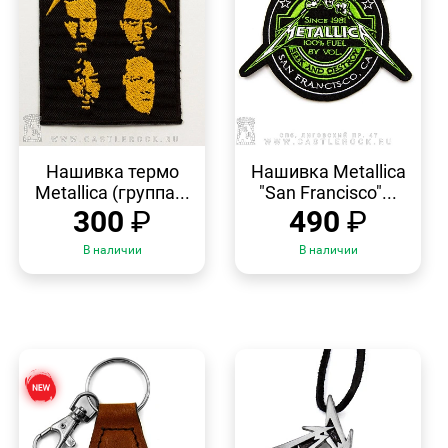
БЫСТРЫЙ
БЫСТРЫЙ
ПРОСМОТР
ПРОСМОТР
Нашивка термо
Нашивка Metallica
Metallica (группа...
"San Francisco"...
300
₽
490
₽
В наличии
В наличии