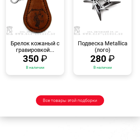
БЫСТРЫЙ
БЫСТРЫЙ
ПРОСМОТР
ПРОСМОТР
Брелок кожаный с
Подвеска Metallica
гравировкой...
(лого)
350
₽
280
₽
В наличии
В наличии
Все товары этой подборки