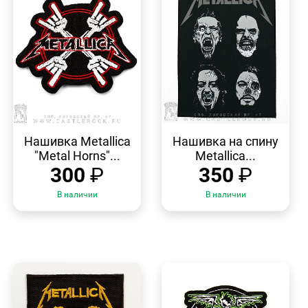
БЫСТРЫЙ
БЫСТРЫЙ
ПРОСМОТР
ПРОСМОТР
Нашивка Metallica
Нашивка на спину
"Metal Horns"...
Metallica...
300
₽
350
₽
В наличии
В наличии