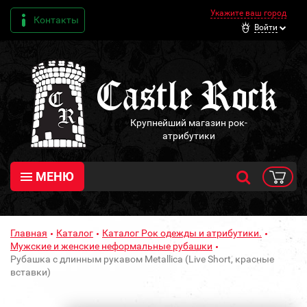
Укажите ваш город
Контакты
Войти
Крупнейший магазин рок-
атрибутики
МЕНЮ
Главная
Каталог
Каталог Рок одежды и атрибутики.
Мужские и женские неформальные рубашки
Рубашка с длинным рукавом Metallica (Live Short, красные
вставки)