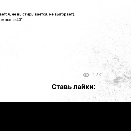
ается, не выстирывается, не выгорает).
не выше 40°.
1.3K
Ставь лайки: