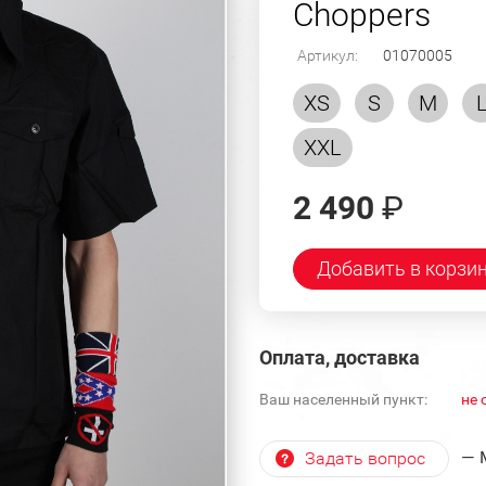
Choppers
Артикул:
01070005
XS
S
M
XXL
2 490
₽
Добавить в корзи
Оплата, доставка
Ваш населенный пункт:
не 
— 
Задать вопрос