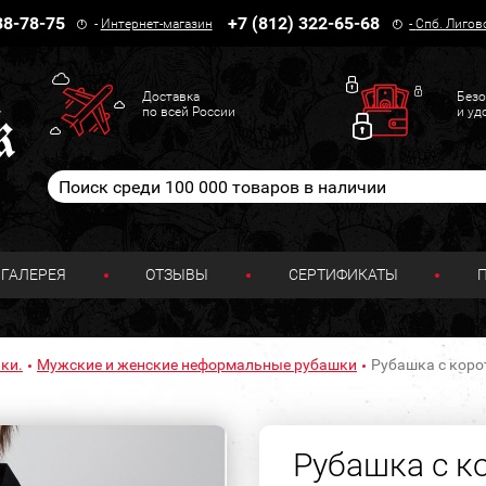
38-78-75
+7 (812) 322-65-68
-
Интернет-магазин
-
Спб. Лигов
Доставка
Безо
по всей России
и уд
ГАЛЕРЕЯ
ОТЗЫВЫ
СЕРТИФИКАТЫ
ки.
Мужские и женские неформальные рубашки
Рубашка с коро
Рубашка с к