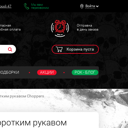
Мы вам
Войти
ский 47
перезвоним
пасная
Отправка
обная оплата
в день заказа
Корзина пуста
ПОДБОРКИ
АКЦИИ
РОК - БЛОГ
тким рукавом Choppers
оротким рукавом