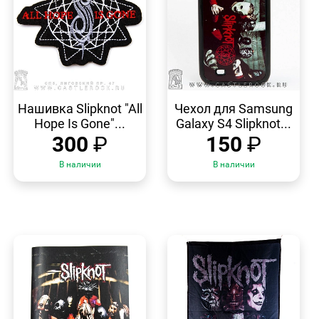
БЫСТРЫЙ
БЫСТРЫЙ
ПРОСМОТР
ПРОСМОТР
Нашивка Slipknot "All
Чехол для Samsung
Hope Is Gone"...
Galaxy S4 Slipknot...
300
₽
150
₽
В наличии
В наличии