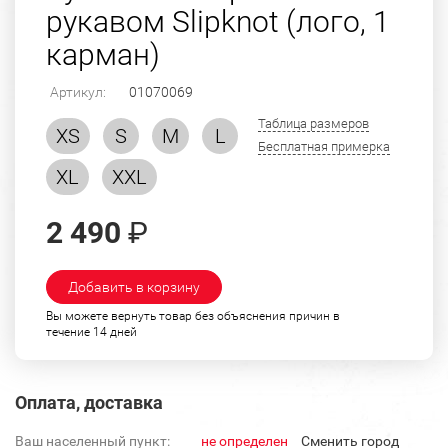
рукавом Slipknot (лого, 1
карман)
Артикул:
01070069
Таблица размеров
XS
S
M
L
Бесплатная примерка
XL
XXL
2 490
₽
Добавить в корзину
Вы можете вернуть товар без объяснения причин в
течение 14 дней
Оплата, доставка
Ваш населенный пункт:
не определен
Cменить город