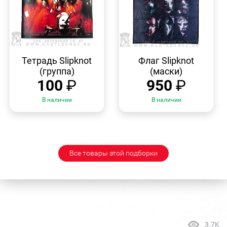
БЫСТРЫЙ
БЫСТРЫЙ
ПРОСМОТР
ПРОСМОТР
Тетрадь Slipknot
Флаг Slipknot
(группа)
(маски)
100
₽
950
₽
В наличии
В наличии
Все товары этой подборки
3.7K