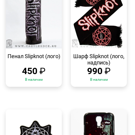
БЫСТРЫЙ
БЫСТРЫЙ
ПРОСМОТР
ПРОСМОТР
Пенал Slipknot (лого)
Шарф Slipknot (лого,
надпись)
450
₽
990
₽
В наличии
В наличии