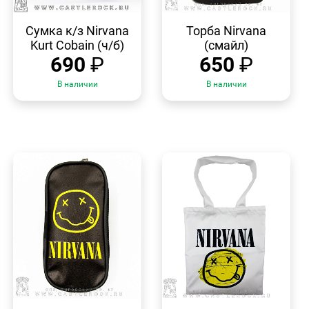
БЫСТРЫЙ
БЫСТРЫЙ
ПРОСМОТР
ПРОСМОТР
Сумка к/з Nirvana
Торба Nirvana
Kurt Cobain (ч/б)
(смайл)
690
₽
650
₽
В наличии
В наличии
БЫСТРЫЙ
БЫСТРЫЙ