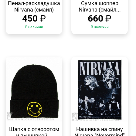
ПРОСМОТР
ПРОСМОТР
Пенал-раскладушка
Сумка шоппер
Nirvana (смайл)
Nirvana (смайл...
450
₽
660
₽
В наличии
В наличии
БЫСТРЫЙ
БЫСТРЫЙ
ПРОСМОТР
ПРОСМОТР
Шапка с отворотом
Нашивка на спину
и вышивкой...
Nirvana "Nevermind"