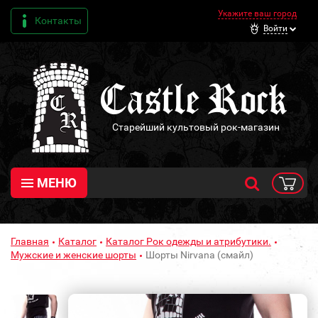
Укажите ваш город
Контакты
Войти
Старейший культовый рок-магазин
МЕНЮ
Главная
Каталог
Каталог Рок одежды и атрибутики.
Мужские и женские шорты
Шорты Nirvana (смайл)