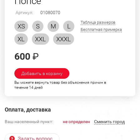
Попсе"
Артикул:
01080070
Таблица размеров
XS
S
M
L
Бесплатная примерка
XL
XXL
XXXL
600
₽
Добавить в корзину
Вы можете вернуть товар без объяснения причин в
течение 14 дней
Оплата, доставка
Ваш населенный пункт:
не определен
Cменить город
Задать вопрос