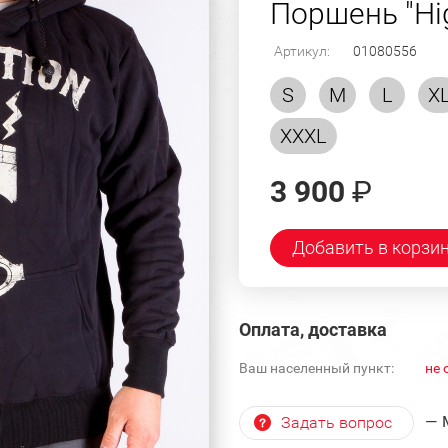
Поршень "Hi
Артикул:
01080556
S
M
L
X
XXXL
3 900
₽
Добавить в корзи
Оплата, доставка
Ваш населенный пункт:
не 
— 
Задать вопрос