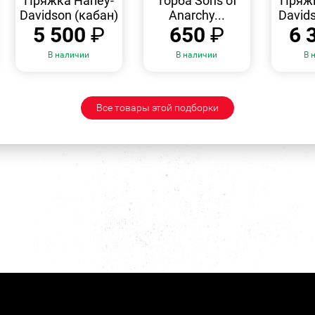
Пряжка Harley-
Торба Sons of
Пряжк
Davidson (кабан)
Anarchy...
Davids
5 500
₽
650
₽
6 
В наличии
В наличии
В 
Все товары этой подборки