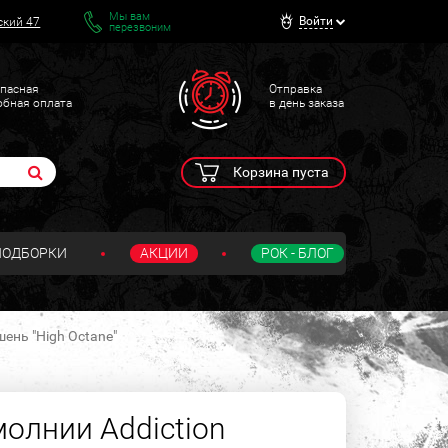
Мы вам
Войти
ский 47
перезвоним
пасная
Отправка
обная оплата
в день заказа
Корзина пуста
ПОДБОРКИ
АКЦИИ
РОК - БЛОГ
ень "High Octane"
молнии Addiction