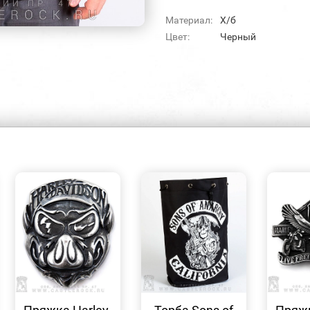
Материал:
Х/б
Цвет:
Черный
БЫСТРЫЙ
БЫСТРЫЙ
ПРОСМОТР
ПРОСМОТР