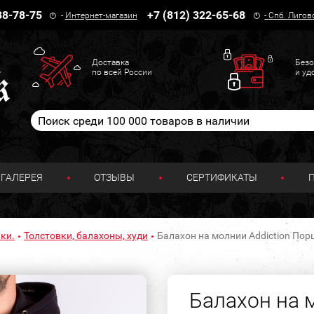
38-78-75
+7 (812) 322-65-68
-
Интернет-магазин
-
Спб. Лигов
Доставка
Безо
по всей России
и уд
ГАЛЕРЕЯ
ОТЗЫВЫ
СЕРТИФИКАТЫ
ки.
Толстовки, балахоны, худи
Балахон на молнии Addiction Порш
Балахон на 