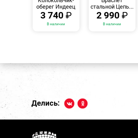
Колокольчик-
Браслет
оберег Индеец
стальной Цепь...
3 740
₽
2 990
₽
В наличии
В наличии
Делись: