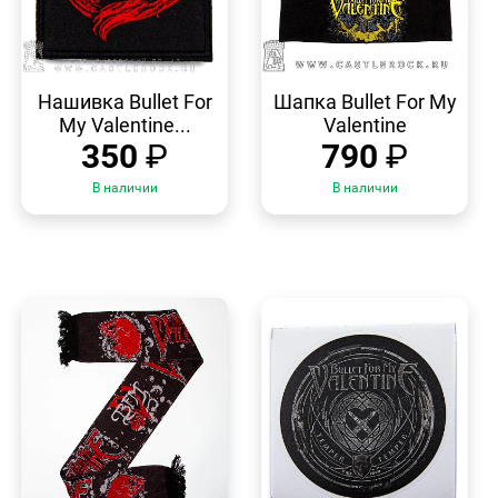
БЫСТРЫЙ
БЫСТРЫЙ
ПРОСМОТР
ПРОСМОТР
Нашивка Bullet For
Шапка Bullet For My
My Valentine...
Valentine
350
₽
790
₽
В наличии
В наличии