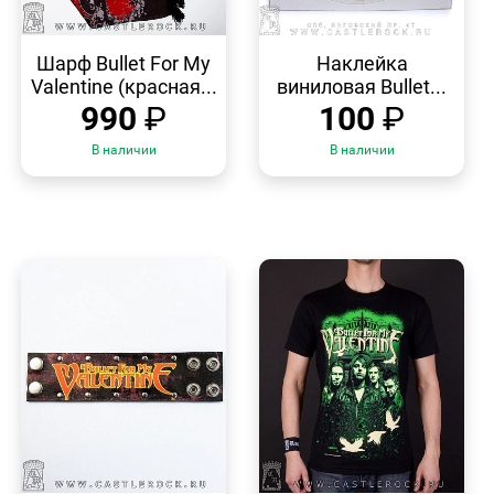
БЫСТРЫЙ
БЫСТРЫЙ
ПРОСМОТР
ПРОСМОТР
Шарф Bullet For My
Наклейка
Valentine (красная...
виниловая Bullet...
990
₽
100
₽
В наличии
В наличии