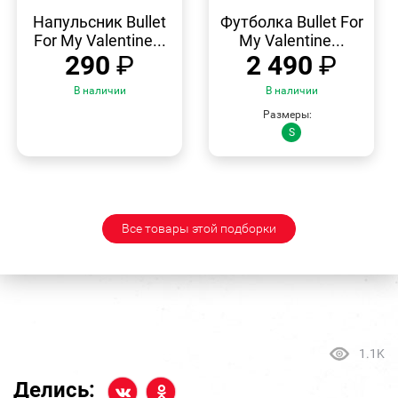
БЫСТРЫЙ
БЫСТРЫЙ
ПРОСМОТР
ПРОСМОТР
Напульсник Bullet
Футболка Bullet For
For My Valentine...
My Valentine...
290
₽
2 490
₽
В наличии
В наличии
Размеры:
S
Все товары этой подборки
1.1K
Делись: