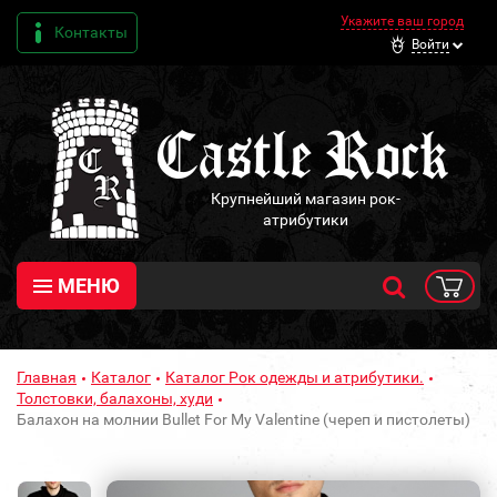
Укажите ваш город
Контакты
Войти
Крупнейший магазин рок-
атрибутики
МЕНЮ
Главная
Каталог
Каталог Рок одежды и атрибутики.
Толстовки, балахоны, худи
Балахон на молнии Bullet For My Valentine (череп и пистолеты)